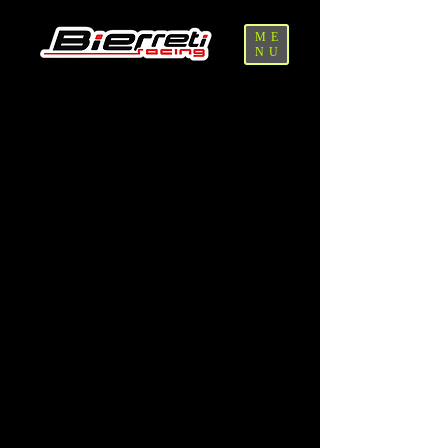
ME
NU