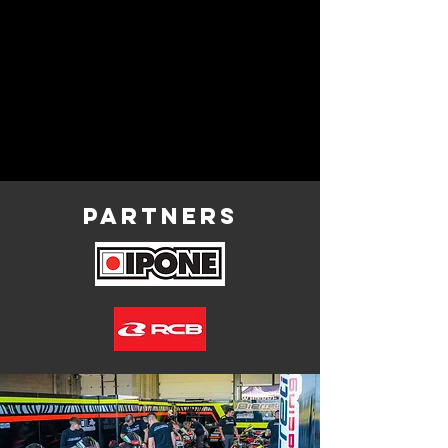
€96.20
In saldo
era
€109.32
Risparmia
12%
Quantità:
1
Aggiungi
Aggiungi al carrello
Vai alla cassa
Salva questo articolo per dopo
Preferito
Preferiti
Partners
Visualizza preferiti
Condividi questo prodotto con gli amici
Condividi
Condividi
Pin
Pirelli Diablo SC1 Superbike 12" post 120/80
Torna al catalogo
Dettagli del prodotto
Per tutti i modelli Ohvale GP-2
Visualizza altro
Cerca prodotti
Il mio profilo
Verifica ordini
Preferiti
Carrello
Carte regalo
Mostra prezzi in:
EUR